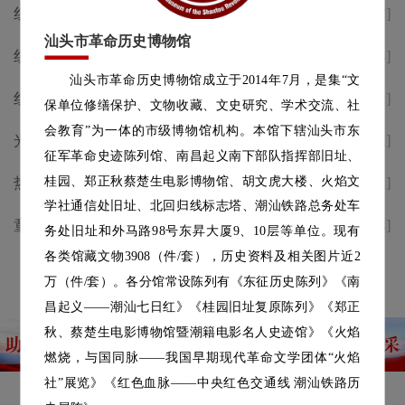
红歌致敬峥嵘岁月，红色地标唱
[2026-07-07]
响时代礼赞｜省市主流媒体纷纷
汕头市革命历史博物馆
红歌致敬峥嵘——庆祝中国共产
[2026-07-03]
点赞汕头革博这场红歌快闪活动
汕头市革命历史博物馆成立于2014年7月，是集“文
党成立105周年红色遗址唱红歌
红歌致敬峥嵘——庆祝中国共产
[2026-07-02]
保单位修缮保护、文物收藏、文史研究、学术交流、社
快闪活动预告
党成立105周年红色遗址唱红歌
会教育”为一体的市级博物馆机构。本馆下辖汕头市东
光影颂百年 初心永向党 | 庆祝建
[2026-07-02]
快闪活动预告
征军革命史迹陈列馆、南昌起义南下部队指挥部旧址、
党105周年公益电影放映七月档
桂园、郑正秋蔡楚生电影博物馆、胡文虎大楼、火焰文
热烈庆祝中国共产党成立105周
[2026-07-01]
学社通信处旧址、北回归线标志塔、潮汕铁路总务处车
年
童声述侨韵，志愿传薪火|汕头
[2026-06-18]
务处旧址和外马路98号东昇大厦9、10层等单位。现有
革博2026年“小小讲解员”选拔
各类馆藏文物3908（件/套），历史资料及相关图片近2
查看更多
活动圆满落幕
万（件/套）。各分馆常设陈列有《东征历史陈列》《南
昌起义——潮汕七日红》《桂园旧址复原陈列》《郑正
秋、蔡楚生电影博物馆暨潮籍电影名人史迹馆》《火焰
燃烧，与国同脉——我国早期现代革命文学团体“火焰
社”展览》《红色血脉——中央红色交通线 潮汕铁路历