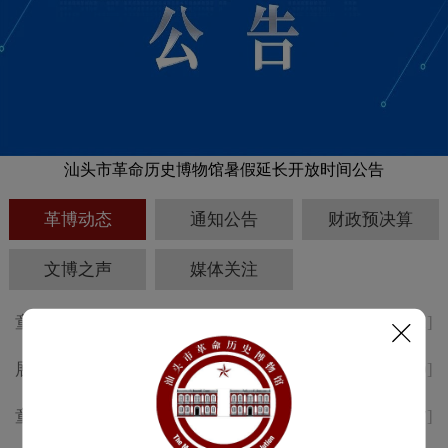
汕头市革命历史博物馆暑假延长开放时间公告
革博动态
通知公告
财政预决算
文博之声
媒体关注
童声述侨韵，志愿传薪火 汕头
[2026-08-01]
革博“小小讲解员”考核活动精彩
展讯 | 纪念中国工农红军长征胜
[2026-07-30]
回顾
利 九十周年专题展于8月1日开
童声述侨韵，志愿传薪火 | 汕头
[2026-07-17]
幕
革博“小小讲解员”培训顺利举办