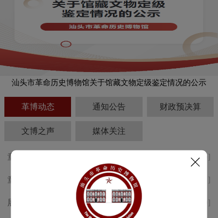
汕头市革命历史博物馆关于馆藏文物定级鉴定情况的公示
革博动态
通知公告
财政预决算
文博之声
媒体关注
童心诵红韵 | 聆听少年之声 赓续
[2026-08-10]
红色血脉①
童声述侨韵，志愿传薪火 汕头
[2026-08-01]
革博“小小讲解员”考核活动精彩
展讯 | 纪念中国工农红军长征胜
[2026-07-30]
回顾
利 九十周年专题展于8月1日开