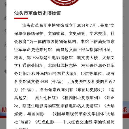
童声述侨韵，志愿传薪火 | 汕头
[2026-07-17]
幕
革博“小小讲解员”培训顺利举办
汕头市革命历史博物馆
红歌致敬峥嵘岁月，红色地标唱
[2026-07-07]
汕头市革命历史博物馆成立于2014年7月，是集“文
响时代礼赞｜省市主流媒体纷纷
红歌致敬峥嵘——庆祝中国共产
[2026-07-03]
保单位修缮保护、文物收藏、文史研究、学术交流、社
点赞汕头革博这场红歌快闪活动
党成立105周年红色遗址唱红歌
会教育”为一体的市级博物馆机构。本馆下辖汕头市东
红歌致敬峥嵘——庆祝中国共产
[2026-07-02]
快闪活动预告
征军革命史迹陈列馆、南昌起义南下部队指挥部旧址、
党成立105周年红色遗址唱红歌
桂园、郑正秋蔡楚生电影博物馆、胡文虎大楼、火焰文
光影颂百年 初心永向党 | 庆祝建
[2026-07-02]
快闪活动预告
学社通信处旧址、北回归线标志塔、潮汕铁路总务处车
党105周年公益电影放映七月档
热烈庆祝中国共产党成立105周
[2026-07-01]
务处旧址和外马路98号东昇大厦9、10层等单位。现有
年
各类馆藏文物3908（件/套），历史资料及相关图片近2
查看更多
万（件/套）。各分馆常设陈列有《东征历史陈列》《南
昌起义——潮汕七日红》《桂园旧址复原陈列》《郑正
秋、蔡楚生电影博物馆暨潮籍电影名人史迹馆》《火焰
燃烧，与国同脉——我国早期现代革命文学团体“火焰
社”展览》《红色血脉——中央红色交通线 潮汕铁路历