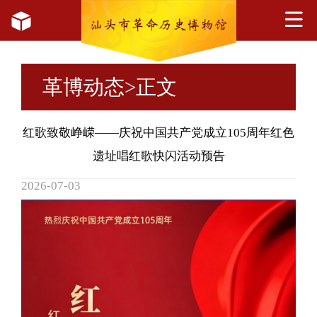
革博动态
>正文
红歌致敬峥嵘——庆祝中国共产党成立105周年红色
遗址唱红歌快闪活动预告
2026-07-03