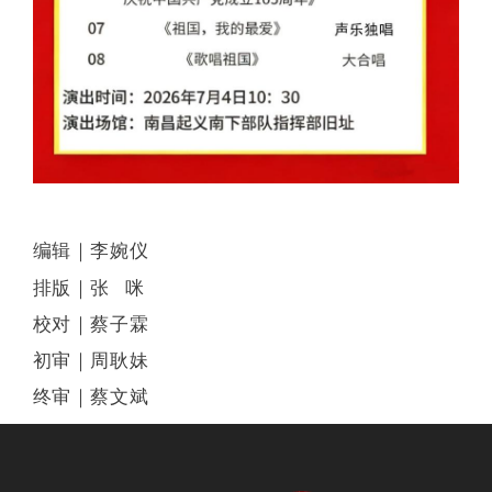
编辑｜李婉仪
排版｜张 咪
校对｜蔡子霖
初审｜周耿妹
终审｜蔡文斌