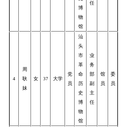
任
博
物
馆
汕
头
市
业
革
务
周
党
命
部
馆
委
4
耿
女
37
大学
员
历
副
员
员
妹
史
主
博
任
物
馆