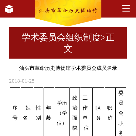
学术委员会组织制度
>正
文
汕头市革命历史博物馆学术委员会成员名录
2018-01-25
委
政
工
学历
员
序
姓
性
年
治
作
职
职
（学
会
号
名
别
龄
面
单
务
称
位）
职
貌
位
务