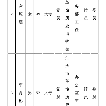
革
谢
务
党
命
馆
委
2
琼
女
49
大专
部
员
历
员
员
燕
主
史
任
博
物
馆
汕
头
市
办
革
李
公
党
命
馆
委
3
育
男
52
大专
室
员
历
员
员
彬
主
史