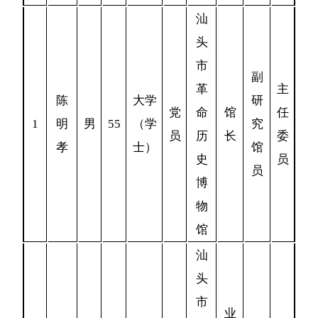
汕
头
市
副
革
主
陈
大学
研
党
命
馆
任
1
明
男
55
（学
究
员
历
长
委
孝
士）
馆
史
员
员
博
物
馆
汕
头
市
业