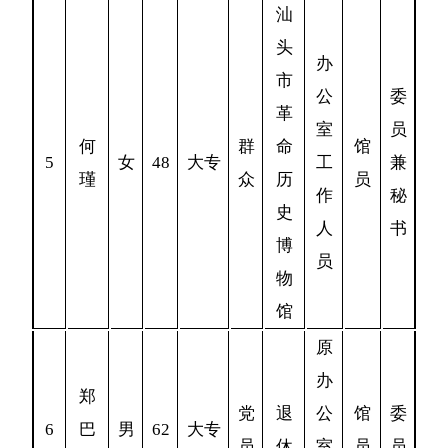
汕
头
办
市
公
委
革
室
员
何
群
命
馆
5
女
48
大专
工
兼
瑾
众
历
员
作
秘
史
人
书
博
员
物
馆
原
办
郑
党
退
公
馆
委
6
巴
男
62
大专
员
休
室
员
员